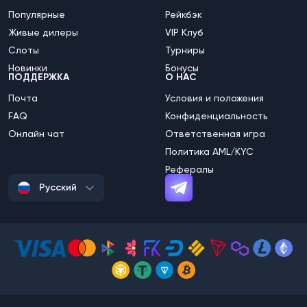
Популярные
Рейкбэк
Живые дилеры
VIP Клуб
Слоты
Турниры
Новинки
Бонусы
ПОДДЕРЖКА
О НАС
Почта
Условия и положения
FAQ
Конфиденциальность
Онлайн чат
Ответственная игра
Политика AML/KYC
Рефералы
Русский