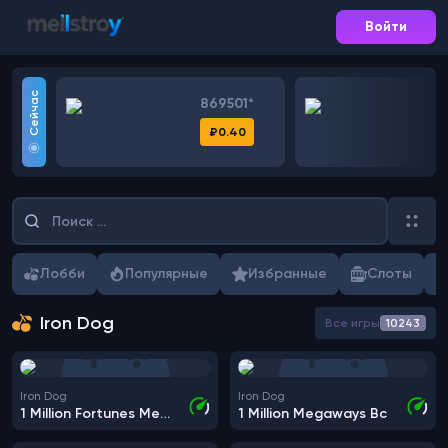
Войти
Сейчас
1*
869501*
8
0
₽0.40
Лобби
Популярные
Избранные
Слоты
Iron Dog
Все игры
10243
Iron Dog
Iron Dog
1 Million Fortunes Megaways
1 Million Megaways Bc