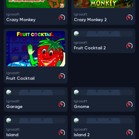
Igrosoft
Igrosoft
Crazy Monkey
Crazy Monkey 2
Igrosoft
Fruit Cocktail 2
Igrosoft
Fruit Cocktail
Igrosoft
Igrosoft
Garage
Gnome
Igrosoft
Igrosoft
Island
Island 2