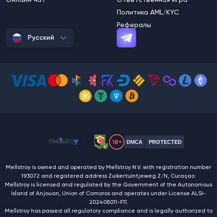
Политика AML/KYC
Рефералы
Русский
DMCA
PROTECTED
Mellstroy is owned and operated by Mellstroy N.V. with registration number
193072 and registered address Zuikertuintjeweg Z/N, Curaçao.
Mellstroy is licensed and regulated by the Government of the Autonomous
Island of Anjouan, Union of Comoros and operates under License ALSI-
202408011-F11.
Mellstroy has passed all regulatory compliance and is legally authorized to