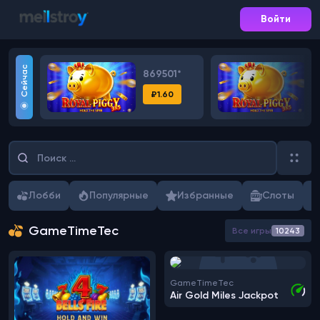
Войти
Сейчас
1*
869501*
8
0
₽1.60
Лобби
Популярные
Избранные
Слоты
GameTimeTec
Все игры
10243
GameTimeTec
Air Gold Miles Jackpot