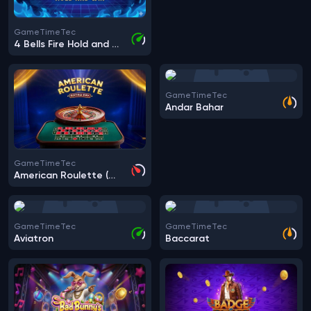
GameTimeTec
4 Bells Fire Hold and Win
GameTimeTec
Andar Bahar
GameTimeTec
American Roulette (Extra Pay)
GameTimeTec
GameTimeTec
Aviatron
Baccarat