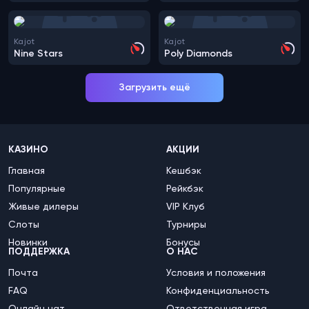
Kajot
Kajot
Nine Stars
Poly Diamonds
Загрузить ещё
КАЗИНО
АКЦИИ
Главная
Кешбэк
Популярные
Рейкбэк
Живые дилеры
VIP Клуб
Слоты
Турниры
Новинки
Бонусы
ПОДДЕРЖКА
О НАС
Почта
Условия и положения
FAQ
Конфиденциальность
Онлайн чат
Ответственная игра