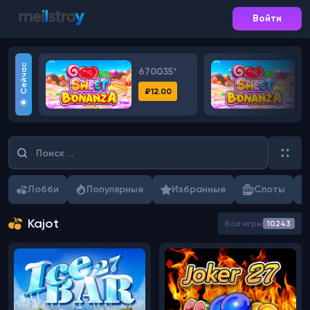
Войти
Сейчас
35*
670035*
6
00
₽12.00
Лобби
Популярные
Избранные
Слоты
Kajot
Все игры
10243