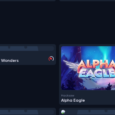
t Wonders
Hacksaw
Alpha Eagle