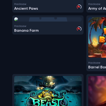
Hacksaw
Hacksaw
Ancient Paws
Army of A
Hacksaw
Banana Farm
Hacksaw
Barrel B