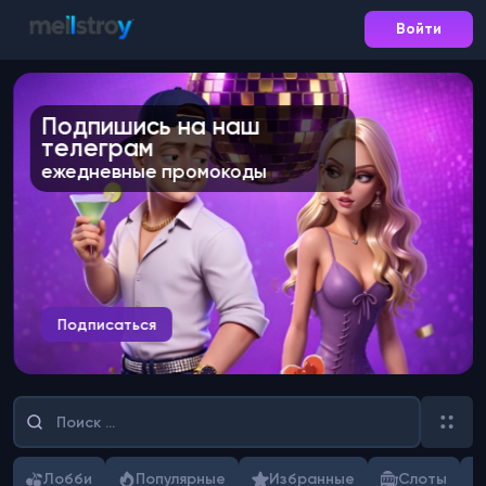
Войти
Подпишись на наш
телеграм
ежедневные промокоды
Подписаться
Лобби
Популярные
Избранные
Слоты