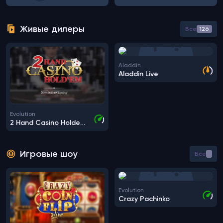
Живые дилеры
Все
126
Aladdin
Aladdin Live
Evolution
2 Hand Casino Holdem
Игровые шоу
Все
Evolution
Crazy Pachinko