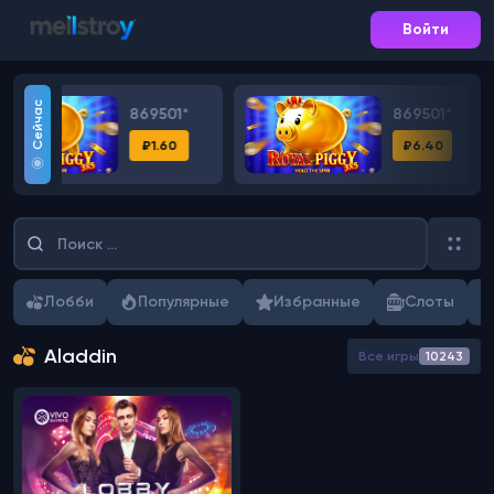
Войти
Сейчас
69501*
869501*
₽1.60
₽6.40
Лобби
Популярные
Избранные
Слоты
Aladdin
Все игры
10243