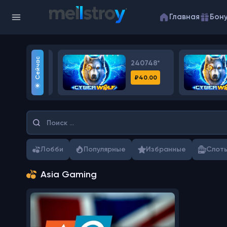
Главная
Бон
Сейчас
240748*
240748*
₽12.50
₽40.00
Лобби
Популярные
Избранные
Слот
Asia Gaming