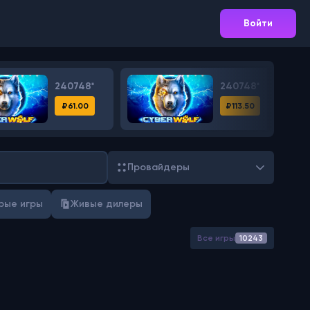
Войти
240748*
240748*
₽61.00
₽113.50
Провайдеры
рые игры
Живые дилеры
Все игры
10243